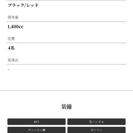
ブラック/レッド
排気量
1,400cc
定員
4名
低排出
-
装備
MT
左ハンドル
ディーラー車
ガソリン